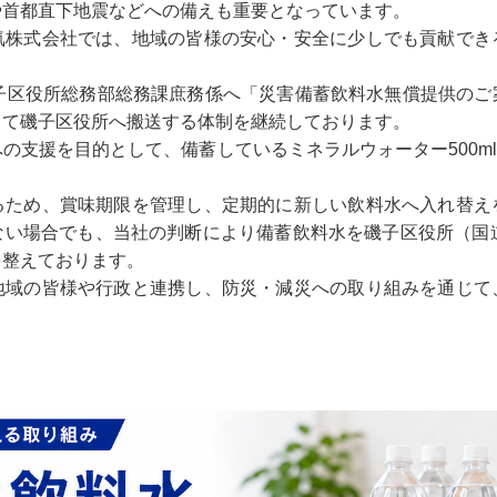
や首都直下地震などへの備えも重要となっています。
気株式会社では、地域の皆様の安心・安全に少しでも貢献でき
磯子区役所総務部総務課庶務係へ「災害備蓄飲料水無償提供のご
じて磯子区役所へ搬送する体制を継続しております。
支援を目的として、備蓄しているミネラルウォーター500ml
るため、賞味期限を管理し、定期的に新しい飲料水へ入れ替え
ない場合でも、当社の判断により備蓄飲料水を磯子区役所（国道
を整えております。
地域の皆様や行政と連携し、防災・減災への取り組みを通じて