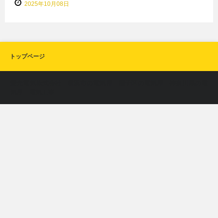
2025年10月08日
トップページ
愛光電気株式会社 横浜市の電気屋 磯子区の電気屋 神奈川県の電
気屋 電気工事